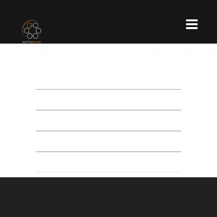
PLEASURE HAIR AND
BEAUTY
https://www.facebook.com/Phairandbeauty/videos/
Meta
BEJELENTKEZÉS
BEJEGYZÉSEK HÍRCSATORNA
HOZZÁSZÓLÁSOK HÍRCSATORNA
WORDPRESS MAGYARORSZÁG